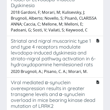
Dyskinesia
2018 Gardoni, F; Morari, M; Kulisevsky, J;
Brugnoli, Alberto; Novello, S; Pisanò, CLARISSA
ANNA; Caccia, C; Mellone, M; Melloni, E;
Padoani, G; Sosti, V; Vailati, S; Keywood, C
Striatal and nigral muscarinic type 1
and type 4 receptors modulate
levodopa-induced dyskinesia and
striato-nigral pathway activation in 6-
hydroxydopamine hemilesioned rats
2020 Brugnoli, A.; Pisano, C. A.; Morari, M.
Viral mediated α-synuclein
overexpression results in greater
transgene levels and α-synuclein
overload in mice bearing kinase dead
mutation of LRRK2