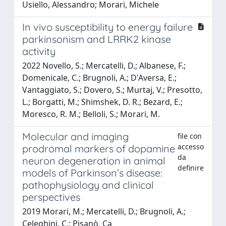
Usiello, Alessandro; Morari, Michele
In vivo susceptibility to energy failure
parkinsonism and LRRK2 kinase
activity
2022 Novello, S.; Mercatelli, D.; Albanese, F.;
Domenicale, C.; Brugnoli, A.; D'Aversa, E.;
Vantaggiato, S.; Dovero, S.; Murtaj, V.; Presotto,
L.; Borgatti, M.; Shimshek, D. R.; Bezard, E.;
Moresco, R. M.; Belloli, S.; Morari, M.
Molecular and imaging
file con
accesso
prodromal markers of dopamine
da
neuron degeneration in animal
definire
models of Parkinson’s disease:
pathophysiology and clinical
perspectives
2019 Morari, M.; Mercatelli, D.; Brugnoli, A.;
Celeghini, C.; Pisanò, Ca