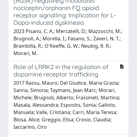
(RGS4) negatively modulates
nociceptin/orphanin FQ opioid
receptor signalling: Implication for L-
Dopa-induced dyskinesia
2023 Pisano, C. A.; Mercatelli, D.; Mazzocchi, M.;
Brugnoli, A.; Morella, I.; Fasano, S.; Zaveri, N. T.;
Brambilla, R.; O'Keeffe, G. W.; Neubig, R. R.;
Morari, M.
Role of LRRK2 in the regulation of
dopamine receptor trafficking
2017 Rassu, Mauro; Del Giudice, Maria Grazia;
Sanna, Simona; Taymans, Jean Marc; Morari,
Michele; Brugnoli, Alberto; Frassineti, Martina;
Masala, Alessandra; Esposito, Sonia; Galioto,
Manuela; Valle, Cristiana; Carri, Maria Teresa;
Biosa, Alice; Greggio, Elisa; Crosio, Claudia;
Iaccarino, Ciro