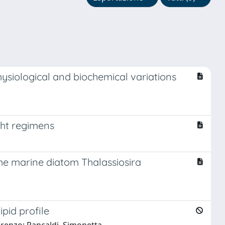
ysiological and biochemical variations
ight regimens
the marine diatom Thalassiosira
pid profile