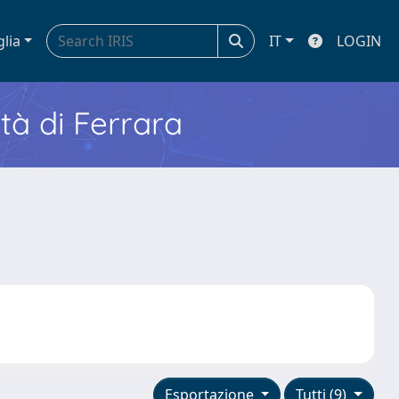
glia
IT
LOGIN
ità di Ferrara
Esportazione
Tutti (9)