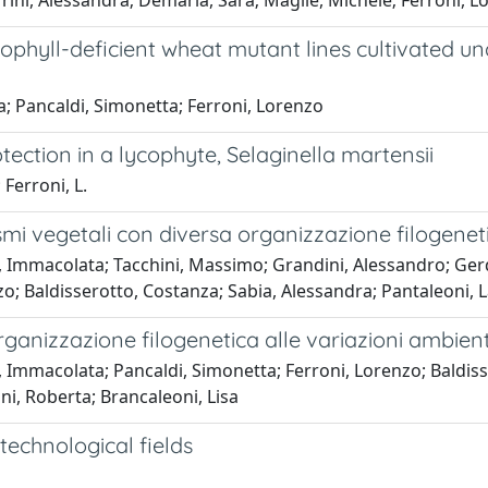
rini, Alessandra; Demaria, Sara; Maglie, Michele; Ferroni, L
phyll-deficient wheat mutant lines cultivated und
a; Pancaldi, Simonetta; Ferroni, Lorenzo
ection in a lycophyte, Selaginella martensii
 Ferroni, L.
ismi vegetali con diversa organizzazione filogenet
a, Immacolata; Tacchini, Massimo; Grandini, Alessandro; Ger
zo; Baldisserotto, Costanza; Sabia, Alessandra; Pantaleoni, 
rganizzazione filogenetica alle variazioni ambient
, Immacolata; Pancaldi, Simonetta; Ferroni, Lorenzo; Baldiss
i, Roberta; Brancaleoni, Lisa
technological fields