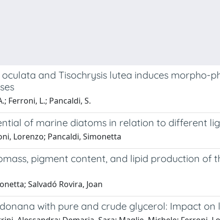
 oculata and Tisochrysis lutea induces morpho-ph
oses
.; Ferroni, L.; Pancaldi, S.
tial of marine diatoms in relation to different l
oni, Lorenzo; Pancaldi, Simonetta
iomass, pigment content, and lipid production of 
onetta; Salvadó Rovira, Joan
udonana with pure and crude glycerol: Impact on li