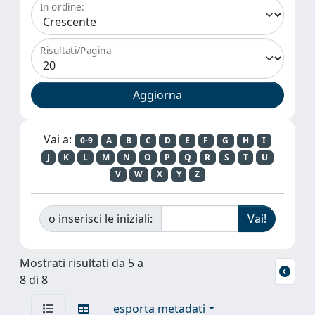
In ordine:
Risultati/Pagina
Vai a:
0-9
A
B
C
D
E
F
G
H
I
J
K
L
M
N
O
P
Q
R
S
T
U
V
W
X
Y
Z
o inserisci le iniziali:
Mostrati risultati da 5 a
8 di 8
esporta metadati