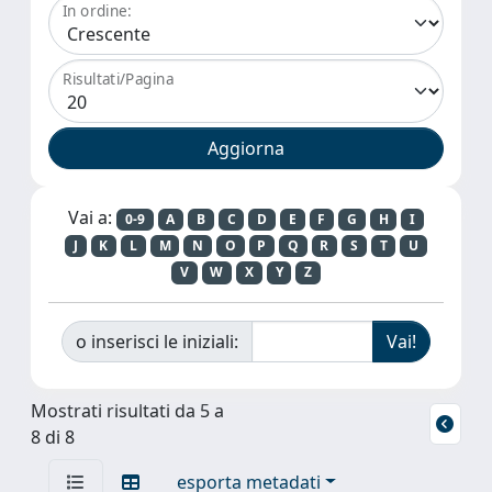
In ordine:
Risultati/Pagina
Vai a:
0-9
A
B
C
D
E
F
G
H
I
J
K
L
M
N
O
P
Q
R
S
T
U
V
W
X
Y
Z
o inserisci le iniziali:
Mostrati risultati da 5 a
8 di 8
esporta metadati