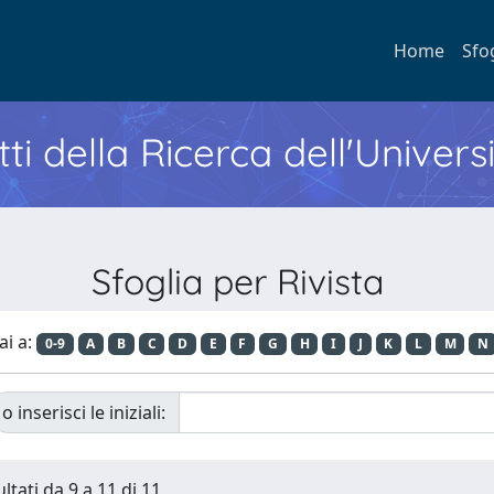
Home
Sfo
ti della Ricerca dell'Univers
Sfoglia per Rivista
ai a:
0-9
A
B
C
D
E
F
G
H
I
J
K
L
M
N
o inserisci le iniziali:
ltati da 9 a 11 di 11