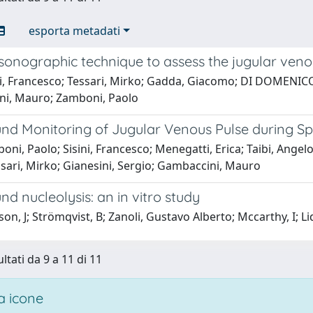
esporta metadati
sonographic technique to assess the jugular veno
i, Francesco; Tessari, Mirko; Gadda, Giacomo; DI DOMENICO,
i, Mauro; Zamboni, Paolo
nd Monitoring of Jugular Venous Pulse during Sp
ni, Paolo; Sisini, Francesco; Menegatti, Erica; Taibi, Ange
ssari, Mirko; Gianesini, Sergio; Gambaccini, Mauro
nd nucleolysis: an in vitro study
on, J; Strömqvist, B; Zanoli, Gustavo Alberto; Mccarthy, I; Li
ltati da 9 a 11 di 11
 icone