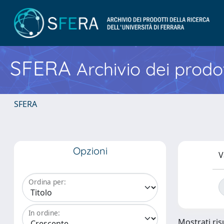
SFERA
Archivio dei prodot
SFERA
Opzioni
V
Ordina per:
In ordine:
Mostrati risu