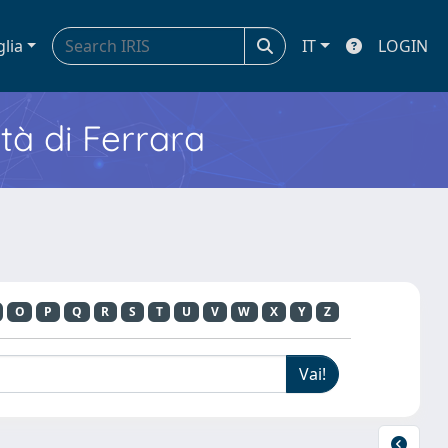
glia
IT
LOGIN
ità di Ferrara
O
P
Q
R
S
T
U
V
W
X
Y
Z