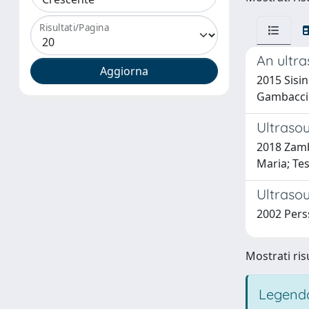
Risultati/Pagina
An ultra
2015 Sisin
Gambaccin
Ultrasou
2018 Zambo
Maria; Te
Ultrasou
2002 Perss
Mostrati risu
Legenda