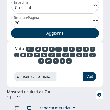
In ordine:
Risultati/Pagina
Vai a:
0-9
A
B
C
D
E
F
G
H
I
J
K
L
M
N
O
P
Q
R
S
T
U
V
W
X
Y
Z
o inserisci le iniziali:
Mostrati risultati da 7 a
11 di 11
esporta metadati