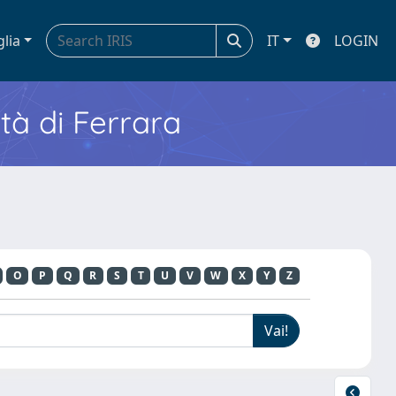
glia
IT
LOGIN
ità di Ferrara
O
P
Q
R
S
T
U
V
W
X
Y
Z