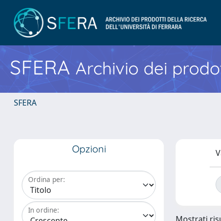
SFERA
Archivio dei prodot
SFERA
Opzioni
V
Ordina per:
In ordine:
Mostrati risu