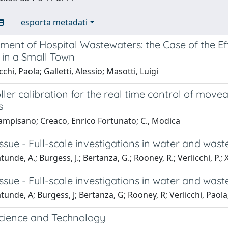
esporta metadati
nt of Hospital Wastewaters: the Case of the Eff
 in a Small Town
cchi, Paola; Galletti, Alessio; Masotti, Luigi
ller calibration for the real time control of move
s
Campisano; Creaco, Enrico Fortunato; C., Modica
issue - Full-scale investigations in water and wa
unde, A.; Burgess, J.; Bertanza, G.; Rooney, R.; Verlicchi, P.; 
issue - Full-scale investigations in water and wa
unde, A; Burgess, J; Bertanza, G; Rooney, R; Verlicchi, Paola;
cience and Technology