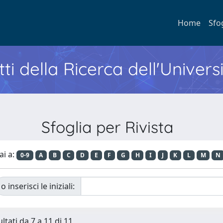
Home
Sfo
ti della Ricerca dell'Univers
Sfoglia per Rivista
ai a:
0-9
A
B
C
D
E
F
G
H
I
J
K
L
M
N
o inserisci le iniziali:
ltati da 7 a 11 di 11