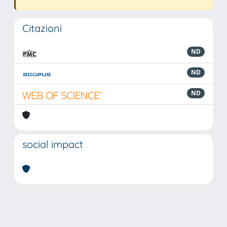
Citazioni
ND
ND
ND
social impact