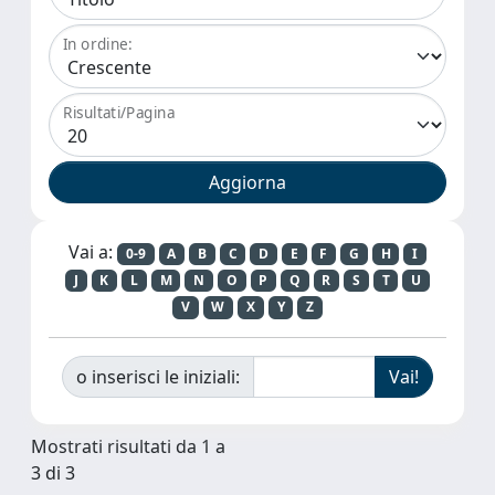
In ordine:
Risultati/Pagina
Vai a:
0-9
A
B
C
D
E
F
G
H
I
J
K
L
M
N
O
P
Q
R
S
T
U
V
W
X
Y
Z
o inserisci le iniziali:
Mostrati risultati da 1 a
3 di 3