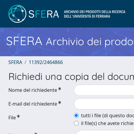
SFERA
Archivio dei prodot
SFERA
11392/2464866
Richiedi una copia del doc
Nome del richiedente
E-mail del richiedente
tutti i file (di questo 
File
il file(s) che avete richi