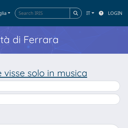
glia
IT
LOGIN
ità di Ferrara
 visse solo in musica