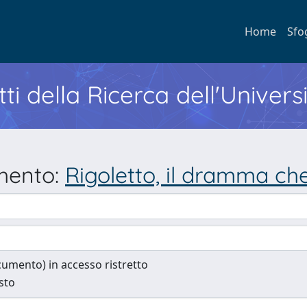
Home
Sfo
ti della Ricerca dell'Univers
umento:
Rigoletto, il dramma che
documento) in accesso ristretto
esto