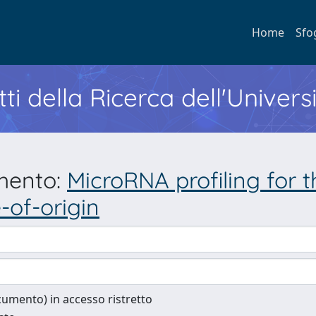
Home
Sfo
ti della Ricerca dell'Univers
umento:
MicroRNA profiling for t
-of-origin
documento) in accesso ristretto