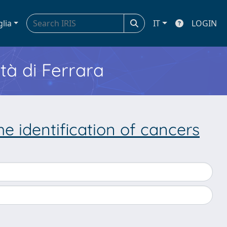
glia
IT
LOGIN
ità di Ferrara
he identification of cancers