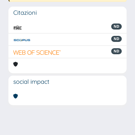
Citazioni
ND
ND
ND
social impact