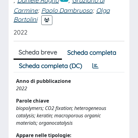
;
Daniele Ragno
;
Graziano di
Carmine
;
Paolo Dambruoso
;
Olga
Bortolini
2022
Scheda breve
Scheda completa
Scheda completa (DC)
Anno di pubblicazione
2022
Parole chiave
biopolymers; CO2 fixation; heterogeneous
catalysis; keratin; macroporous organic
materials; organocatalysis
Appare nelle tipologie: