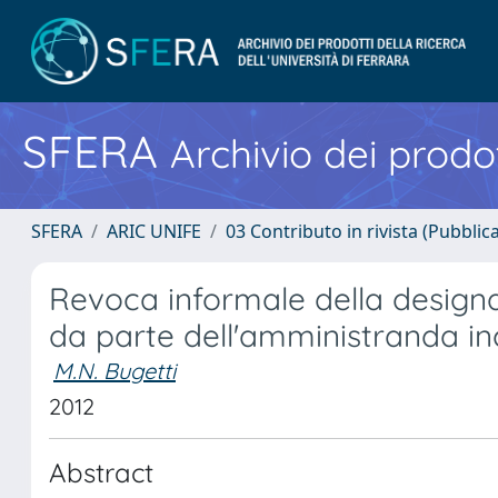
SFERA
Archivio dei prodot
SFERA
ARIC UNIFE
03 Contributo in rivista (Pubblica
Revoca informale della designa
da parte dell'amministranda i
M.N. Bugetti
2012
Abstract