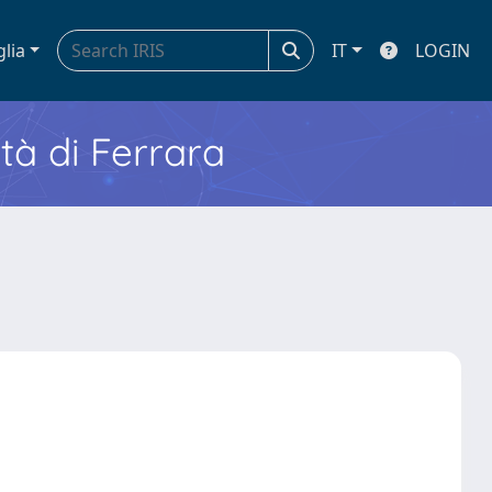
glia
IT
LOGIN
ità di Ferrara