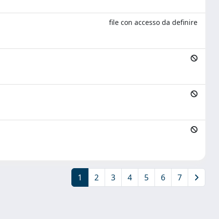
file con accesso da definire
1
2
3
4
5
6
7