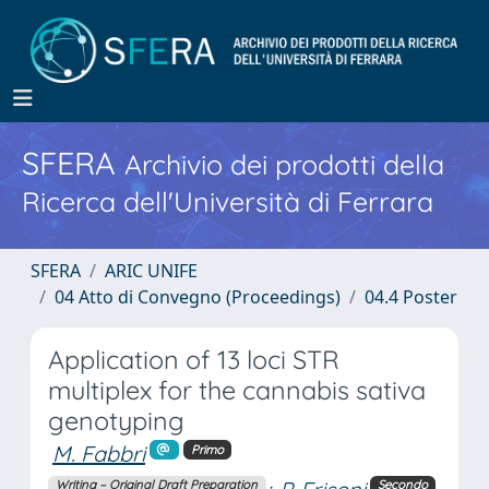
SFERA
Archivio dei prodotti della
Ricerca dell'Università di Ferrara
SFERA
ARIC UNIFE
04 Atto di Convegno (Proceedings)
04.4 Poster
Application of 13 loci STR
multiplex for the cannabis sativa
genotyping
M. Fabbri
Primo
Writing – Original Draft Preparation
Secondo