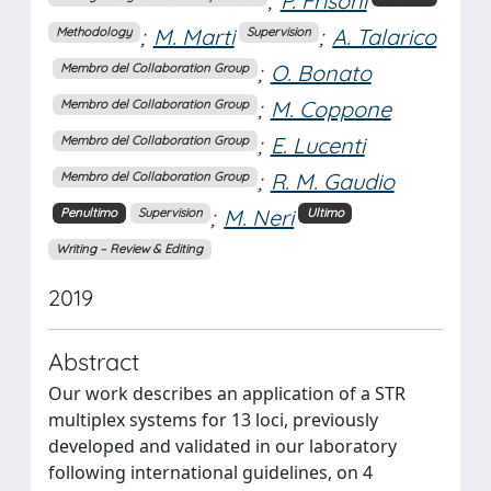
;
P. Frisoni
;
M. Marti
;
A. Talarico
Methodology
Supervision
;
O. Bonato
Membro del Collaboration Group
;
M. Coppone
Membro del Collaboration Group
;
E. Lucenti
Membro del Collaboration Group
;
R. M. Gaudio
Membro del Collaboration Group
;
M. Neri
Penultimo
Supervision
Ultimo
Writing – Review & Editing
2019
Abstract
Our work describes an application of a STR
multiplex systems for 13 loci, previously
developed and validated in our laboratory
following international guidelines, on 4