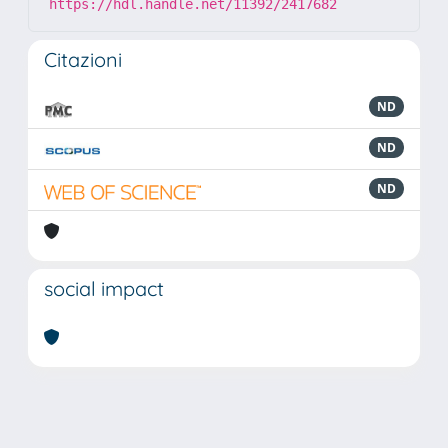
https://hdl.handle.net/11392/2417682
Citazioni
ND
ND
ND
social impact