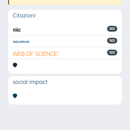
Citazioni
ND
ND
ND
social impact