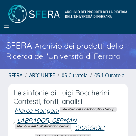
SFERA
Archivio dei prodotti della
Ricerca dell'Università di Ferrara
SFERA
ARIC UNIFE
05 Curatela
05.1 Curatela
Le sinfonie di Luigi Boccherini.
Contesti, fonti, analisi
Marco Mangani
Membro del Collaboration Group
;
LABRADOR, GERMAN
;
GIUGGIOLI,
Membro del Collaboration Group