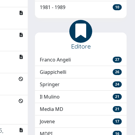
1981 - 1989
10
Editore
Franco Angeli
27
Giappichelli
26
Springer
24
Il Mulino
21
Media MD
21
Jovene
17
5,
MDPI
16