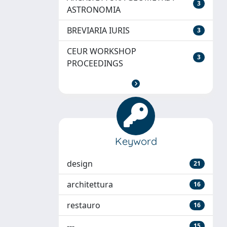
3
ASTRONOMIA
BREVIARIA IURIS
3
CEUR WORKSHOP
3
PROCEEDINGS
Keyword
design
21
architettura
16
restauro
16
---
15