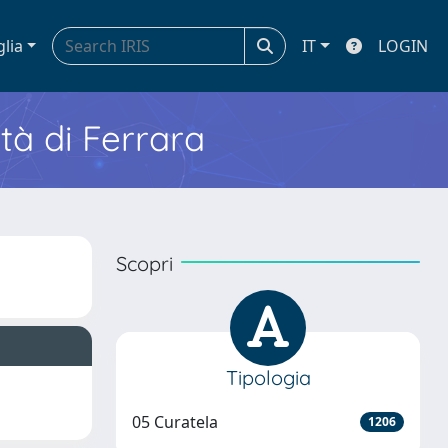
glia
IT
LOGIN
ità di Ferrara
Scopri
Tipologia
05 Curatela
1206