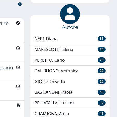
cure
Autore
NERI, Diana
31
MARESCOTTI, Elena
25
PERETTO, Carlo
25
ssaria
DAL BUONO, Veronica
20
GIOLO, Orsetta
20
BASTIANONI, Paola
19
BELLATALLA, Luciana
19
GRAMIGNA, Anita
19