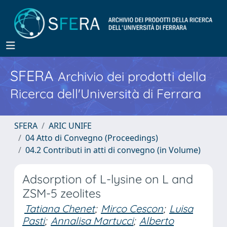
SFERA
Archivio dei prodotti della
Ricerca dell'Università di Ferrara
SFERA
ARIC UNIFE
04 Atto di Convegno (Proceedings)
04.2 Contributi in atti di convegno (in Volume)
Adsorption of L-lysine on L and
ZSM-5 zeolites
Tatiana Chenet
;
Mirco Cescon
;
Luisa
Pasti
;
Annalisa Martucci
;
Alberto