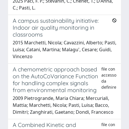
2025 Paci, F. P.; Stevanin, C.; Chenet, T.; D’Anna,
C.; Pasti, L.
A campus sustainability initiative:
Indoor air quality monitoring in
classrooms
2015 Marchetti, Nicola; Cavazzini, Alberto; Pasti,
Luisa; Catani, Martina; Malagu', Cesare; Guidi,
Vincenzo
A chemometric approach based
file con
accesso
on the AutoCoVariance Function
da
for handling complex signals
definire
from environmental monitoring
2009 Pietrogrande, Maria Chiara; Mercuriali,
Mattia; Marchetti, Nicola; Pasti, Luisa; Bacco,
Dimitri; Zanghirati, Gaetano; Dondi, Francesco
A Combined Kinetic and
file con