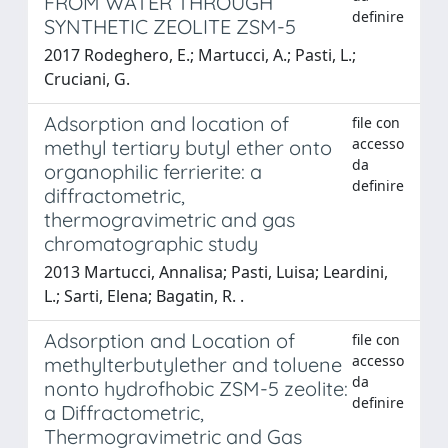
FROM WATER THROUGH
definire
SYNTHETIC ZEOLITE ZSM-5
2017 Rodeghero, E.; Martucci, A.; Pasti, L.;
Cruciani, G.
Adsorption and location of
file con
accesso
methyl tertiary butyl ether onto
da
organophilic ferrierite: a
definire
diffractometric,
thermogravimetric and gas
chromatographic study
2013 Martucci, Annalisa; Pasti, Luisa; Leardini,
L.; Sarti, Elena; Bagatin, R. .
Adsorption and Location of
file con
accesso
methylterbutylether and toluene
da
nonto hydrofhobic ZSM-5 zeolite:
definire
a Diffractometric,
Thermogravimetric and Gas