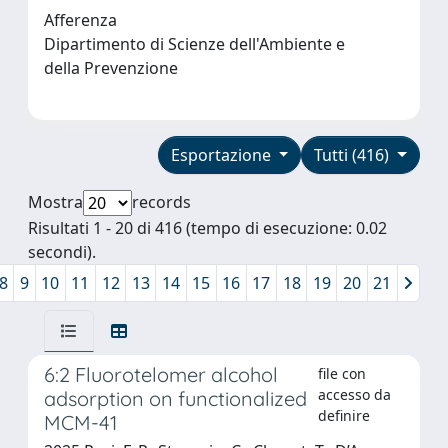
Afferenza
Dipartimento di Scienze dell'Ambiente e
della Prevenzione
Esportazione
Tutti (416)
Mostra
records
Risultati 1 - 20 di 416 (tempo di esecuzione: 0.02
secondi).
8
9
10
11
12
13
14
15
16
17
18
19
20
21
6:2 Fluorotelomer alcohol
file con
accesso da
adsorption on functionalized
definire
MCM-41