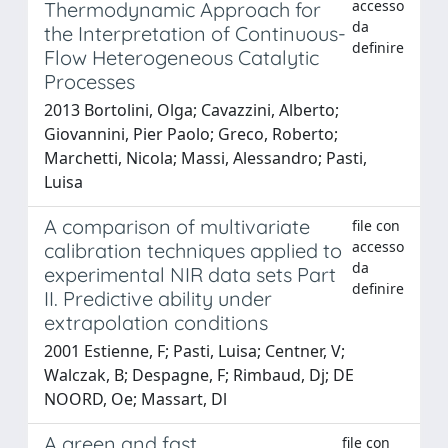
accesso
Thermodynamic Approach for
da
the Interpretation of Continuous-
definire
Flow Heterogeneous Catalytic
Processes
2013 Bortolini, Olga; Cavazzini, Alberto;
Giovannini, Pier Paolo; Greco, Roberto;
Marchetti, Nicola; Massi, Alessandro; Pasti,
Luisa
A comparison of multivariate
file con
accesso
calibration techniques applied to
da
experimental NIR data sets Part
definire
II. Predictive ability under
extrapolation conditions
2001 Estienne, F; Pasti, Luisa; Centner, V;
Walczak, B; Despagne, F; Rimbaud, Dj; DE
NOORD, Oe; Massart, Dl
A green and fast
file con