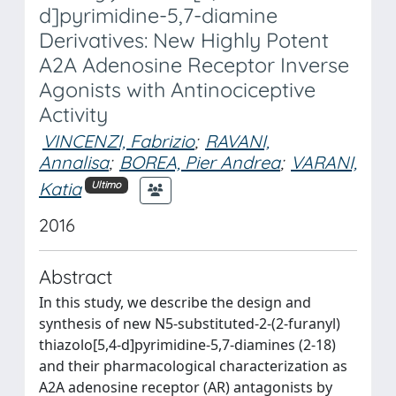
d]pyrimidine-5,7-diamine
Derivatives: New Highly Potent
A2A Adenosine Receptor Inverse
Agonists with Antinociceptive
Activity
VINCENZI, Fabrizio
;
RAVANI,
Annalisa
;
BOREA, Pier Andrea
;
VARANI,
Katia
Ultimo
2016
Abstract
In this study, we describe the design and
synthesis of new N5-substituted-2-(2-furanyl)
thiazolo[5,4-d]pyrimidine-5,7-diamines (2-18)
and their pharmacological characterization as
A2A adenosine receptor (AR) antagonists by