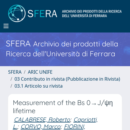
SFERA
Archivio dei prodotti della
Ricerca dell'Università di Ferrara
SFERA
ARIC UNIFE
03 Contributo in rivista (Pubblicazione in Rivista)
03.1 Articolo su rivista
Measurement of the Bs 0→J/ψη
lifetime
CALABRESE, Roberto
;
Capriotti,
L.
;
CORVO, Marco
;
FIORINI,