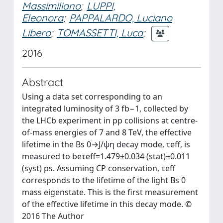
Massimiliano
;
LUPPI,
Eleonora
;
PAPPALARDO, Luciano
Libero
;
TOMASSETTI, Luca
;
2016
Abstract
Using a data set corresponding to an
integrated luminosity of 3 fb−1, collected by
the LHCb experiment in pp collisions at centre-
of-mass energies of 7 and 8 TeV, the effective
lifetime in the Bs 0→J/ψη decay mode, τeff, is
measured to beτeff=1.479±0.034 (stat)±0.011
(syst) ps. Assuming CP conservation, τeff
corresponds to the lifetime of the light Bs 0
mass eigenstate. This is the first measurement
of the effective lifetime in this decay mode. ©
2016 The Author