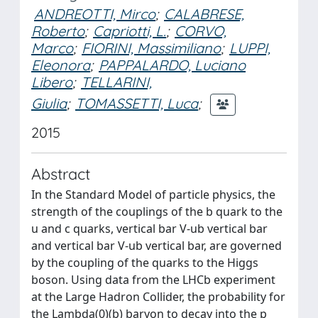
ANDREOTTI, Mirco
;
CALABRESE,
Roberto
;
Capriotti, L.
;
CORVO,
Marco
;
FIORINI, Massimiliano
;
LUPPI,
Eleonora
;
PAPPALARDO, Luciano
Libero
;
TELLARINI,
Giulia
;
TOMASSETTI, Luca
;
2015
Abstract
In the Standard Model of particle physics, the
strength of the couplings of the b quark to the
u and c quarks, vertical bar V-ub vertical bar
and vertical bar V-ub vertical bar, are governed
by the coupling of the quarks to the Higgs
boson. Using data from the LHCb experiment
at the Large Hadron Collider, the probability for
the Lambda(0)(b) baryon to decay into the p