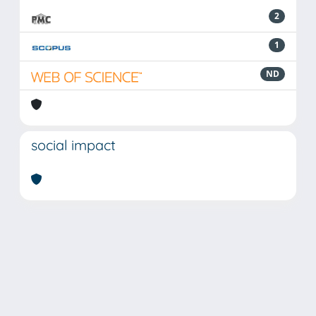
2
1
ND
social impact