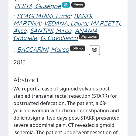
RESTA, Giuseppe
Primo
;
SCAGLIARINI, Lucia
;
BANDI,
MARTINA
;
VEDANA, Laura
;
MARZETTI,
Alice
;
SANTINI, Mirco
;
ANANIA,
Gabriele
;
G. Cavallesco
Penultimo
;
BACCARINI, Marco
Ultimo
2013
Abstract
We report a case of sigmoid volvulus post-
stapled transanal rectal resection (STARR) for
obstructed defecation. The patient, a 68-
yearold woman with chronic constipation and
dolichosigma, two days post-STARR presented
severe abdominal pain. CT revealed sigmoid
ischemia. The patient underwent resection of