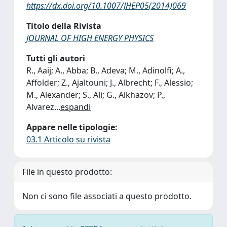
https://dx.doi.org/10.1007/JHEP05(2014)069
Titolo della Rivista
JOURNAL OF HIGH ENERGY PHYSICS
Tutti gli autori
R., Aaij; A., Abba; B., Adeva; M., Adinolfi; A.,
Affolder; Z., Ajaltouni; J., Albrecht; F., Alessio;
M., Alexander; S., Ali; G., Alkhazov; P.,
Alvarez
...
espandi
Appare nelle tipologie:
03.1 Articolo su rivista
File in questo prodotto:
Non ci sono file associati a questo prodotto.