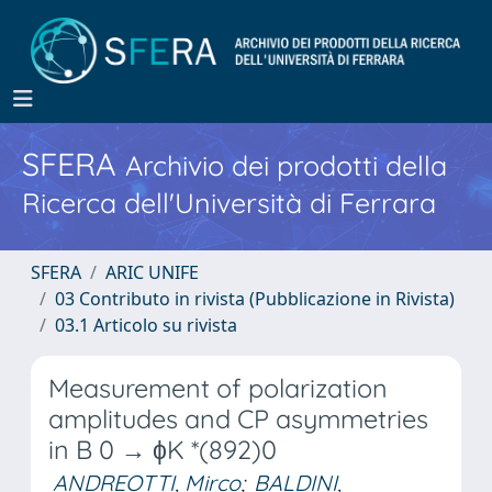
SFERA
Archivio dei prodotti della
Ricerca dell'Università di Ferrara
SFERA
ARIC UNIFE
03 Contributo in rivista (Pubblicazione in Rivista)
03.1 Articolo su rivista
Measurement of polarization
amplitudes and CP asymmetries
in B 0 → ϕK *(892)0
ANDREOTTI, Mirco
;
BALDINI,