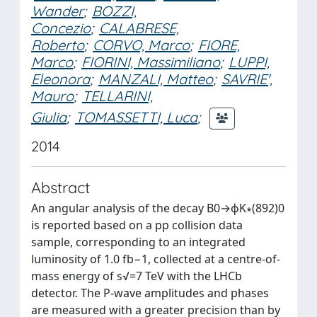
Wander
;
BOZZI,
Concezio
;
CALABRESE,
Roberto
;
CORVO, Marco
;
FIORE,
Marco
;
FIORINI, Massimiliano
;
LUPPI,
Eleonora
;
MANZALI, Matteo
;
SAVRIE',
Mauro
;
TELLARINI,
Giulia
;
TOMASSETTI, Luca
;
2014
Abstract
An angular analysis of the decay B0→ϕK∗(892)0
is reported based on a pp collision data
sample, corresponding to an integrated
luminosity of 1.0 fb−1, collected at a centre-of-
mass energy of s√=7 TeV with the LHCb
detector. The P-wave amplitudes and phases
are measured with a greater precision than by