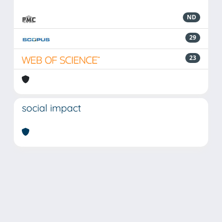
ND
29
23
social impact