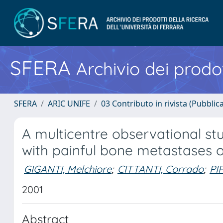
SFERA
Archivio dei prodot
SFERA
ARIC UNIFE
03 Contributo in rivista (Pubblica
A multicentre observational stu
with painful bone metastases 
GIGANTI, Melchiore
;
CITTANTI, Corrado
;
PI
2001
Abstract