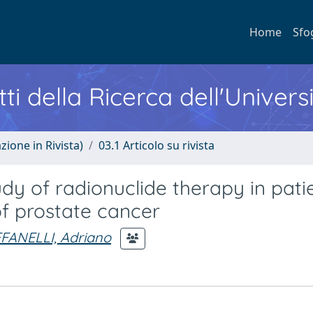
Home
Sfo
ti della Ricerca dell'Univers
zione in Rivista)
03.1 Articolo su rivista
dy of radionuclide therapy in pati
of prostate cancer
FFANELLI, Adriano