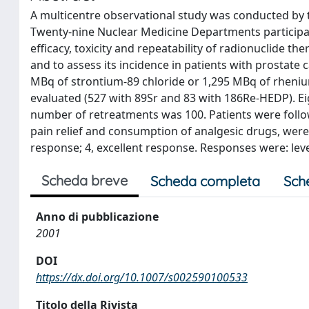
A multicentre observational study was conducted by 
Twenty-nine Nuclear Medicine Departments participate
efficacy, toxicity and repeatability of radionuclide t
and to assess its incidence in patients with prostate 
MBq of strontium-89 chloride or 1,295 MBq of rheni
evaluated (527 with 89Sr and 83 with 186Re-HEDP). Eig
number of retreatments was 100. Patients were follo
pain relief and consumption of analgesic drugs, were 
response; 4, excellent response. Responses were: leve
Scheda breve
Scheda completa
Sch
Anno di pubblicazione
2001
DOI
https://dx.doi.org/10.1007/s002590100533
Titolo della Rivista