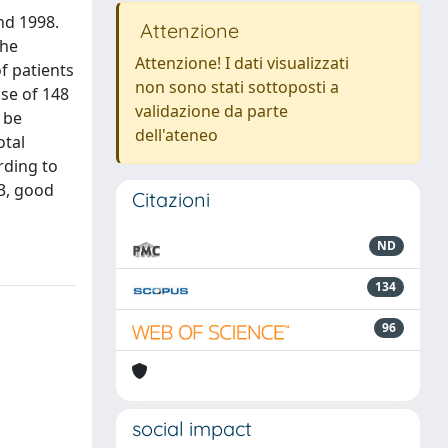
nd 1998.
Attenzione
the
Attenzione! I dati visualizzati
f patients
non sono stati sottoposti a
ose of 148
validazione da parte
 be
dell'ateneo
otal
rding to
 3, good
Citazioni
ND
134
96
social impact