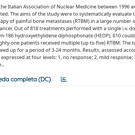
the Italian Association of Nuclear Medicine between 1996 a
d. The aims of the study were to systematically evaluate 
herapy of painful bone metastases (RTBM) in a large number o
cancer. Out of 818 treatments performed with a single i.v. d
um-186 hydroxyethylidene diphosphonate (HEDP), 610 could
hty-one patients received multiple (up to five) RTBM. The t
wed up for a period of 3-24 months. Results, assessed acco
expressed at four levels: 1, no response; 2, mild response;
...
eda completa (DC)