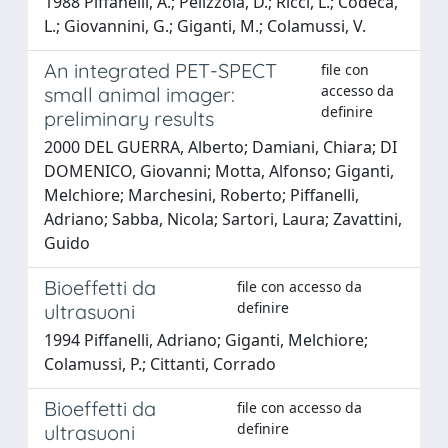
1988 Piffanelli, A.; Pelizzola, D.; Ricci, L.; Codecà,
L.; Giovannini, G.; Giganti, M.; Colamussi, V.
An integrated PET-SPECT
file con
accesso da
small animal imager:
definire
preliminary results
2000 DEL GUERRA, Alberto; Damiani, Chiara; DI
DOMENICO, Giovanni; Motta, Alfonso; Giganti,
Melchiore; Marchesini, Roberto; Piffanelli,
Adriano; Sabba, Nicola; Sartori, Laura; Zavattini,
Guido
Bioeffetti da
file con accesso da
definire
ultrasuoni
1994 Piffanelli, Adriano; Giganti, Melchiore;
Colamussi, P.; Cittanti, Corrado
Bioeffetti da
file con accesso da
definire
ultrasuoni