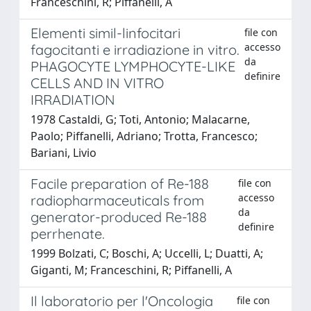
Franceschini, R; Piffanelli, A
Elementi simil-linfocitari
file con
accesso
fagocitanti e irradiazione in vitro.
da
PHAGOCYTE LYMPHOCYTE-LIKE
definire
CELLS AND IN VITRO
IRRADIATION
1978 Castaldi, G; Toti, Antonio; Malacarne,
Paolo; Piffanelli, Adriano; Trotta, Francesco;
Bariani, Livio
Facile preparation of Re-188
file con
accesso
radiopharmaceuticals from
da
generator-produced Re-188
definire
perrhenate.
1999 Bolzati, C; Boschi, A; Uccelli, L; Duatti, A;
Giganti, M; Franceschini, R; Piffanelli, A
Il laboratorio per l'Oncologia
file con