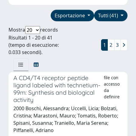
Esportazione
Tutti (41)
Mostra
records
Risultati 1 - 20 di 41
(tempo di esecuzione:
1
2
3
0.033 secondi).
A CD4/T4 receptor peptide
file con
accesso
ligand labeled with technetium-
da
99m: Synthesis and biological
definire
activity
2000 Boschi, Alessandra; Uccelli, Licia; Bolzati,
Cristina; Marastoni, Mauro; Tomatis, Roberto;
Spisani, Susanna; Traniello, Maria Serena;
Piffanelli, Adriano