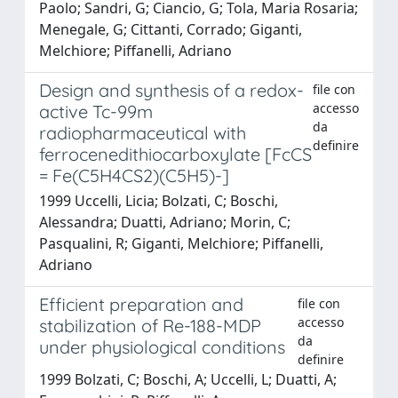
Paolo; Sandri, G; Ciancio, G; Tola, Maria Rosaria;
Menegale, G; Cittanti, Corrado; Giganti,
Melchiore; Piffanelli, Adriano
Design and synthesis of a redox-
file con
accesso
active Tc-99m
da
radiopharmaceutical with
definire
ferrocenedithiocarboxylate [FcCS
= Fe(C5H4CS2)(C5H5)-]
1999 Uccelli, Licia; Bolzati, C; Boschi,
Alessandra; Duatti, Adriano; Morin, C;
Pasqualini, R; Giganti, Melchiore; Piffanelli,
Adriano
Efficient preparation and
file con
accesso
stabilization of Re-188-MDP
da
under physiological conditions
definire
1999 Bolzati, C; Boschi, A; Uccelli, L; Duatti, A;