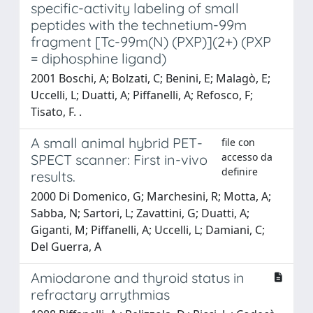
specific-activity labeling of small
peptides with the technetium-99m
fragment [Tc-99m(N) (PXP)](2+) (PXP
= diphosphine ligand)
2001 Boschi, A; Bolzati, C; Benini, E; Malagò, E;
Uccelli, L; Duatti, A; Piffanelli, A; Refosco, F;
Tisato, F. ​.
A small animal hybrid PET-
file con
accesso da
SPECT scanner: First in-vivo
definire
results.
2000 Di Domenico, G; Marchesini, R; Motta, A;
Sabba, N; Sartori, L; Zavattini, G; Duatti, A;
Giganti, M; Piffanelli, A; Uccelli, L; Damiani, C;
Del Guerra, A
Amiodarone and thyroid status in
refractary arrythmias