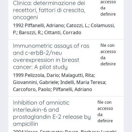
accesso
Clinica: determinazione dei
da
recettori, fattori di crescita,
definire
oncogeni
1992 Piffanelli, Adriano; Catozzi, L.; Colamussi,
P.; Barozzi, R.; Cittanti, Corrado
Immunometric assays of ras
file con
accesso
and c-erbB-2/neu
da
overexpression in breast
definire
cancer: A pilot study
1999 Pelizzola, Dario; Malagutti, Rita;
Giovannini, Gabriele; Indelli, Maria Teresa;
Carcoforo, Paolo; Piffanelli, Adriano
Inhibition of amniotic
file con
accesso
interleukin-6 and
da
prostaglandin E-2 release by
definire
ampicillin
2004 Vesce, Fortunato; Pavan, Barbara; Lunghi,