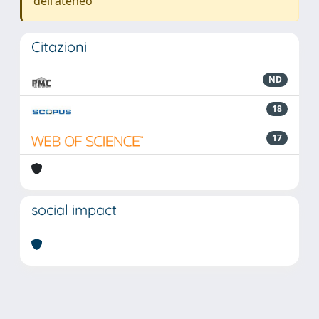
dell'ateneo
Citazioni
ND
18
17
social impact