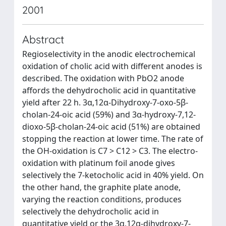
2001
Abstract
Regioselectivity in the anodic electrochemical
oxidation of cholic acid with different anodes is
described. The oxidation with PbO2 anode
affords the dehydrocholic acid in quantitative
yield after 22 h. 3α,12α-Dihydroxy-7-oxo-5β-
cholan-24-oic acid (59%) and 3α-hydroxy-7,12-
dioxo-5β-cholan-24-oic acid (51%) are obtained
stopping the reaction at lower time. The rate of
the OH-oxidation is C7 > C12 > C3. The electro-
oxidation with platinum foil anode gives
selectively the 7-ketocholic acid in 40% yield. On
the other hand, the graphite plate anode,
varying the reaction conditions, produces
selectively the dehydrocholic acid in
quantitative yield or the 3α,12α-dihydroxy-7-