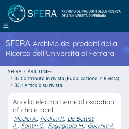
SFERA
Archivio dei prodotti della
Ricerca dell'Università di Ferrara
SFERA
ARIC UNIFE
03 Contributo in rivista (Pubblicazione in Rivista)
03.1 Articolo su rivista
Anodic electrochemical oxidation
of cholic acid
Medici A.
;
Pedrini P.
;
De Battisti
A.
;
Fantin G.
;
Fogagnolo M.
;
Guerrini A.