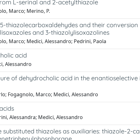
from L-serinal and 2-acetylthiazole
lo, Marco; Merino, P.
 5-thiazolecarboxaldehydes and their conversion
ylisoxazoles and 3-thiazolylisoxazolines
lo, Marco; Medici, Alessandro; Pedrini, Paola
olic acid
ci, Alessandro
re of dehydrocholic acid in the enantioselective 
carlo; Fogagnolo, Marco; Medici, Alessandro
acids
rrini, Alessandra; Medici, Alessandro
ubstituted thiazoles as auxiliaries: thiazole-2-ca
ylenetriphenylphosphorane