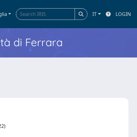
glia
IT
LOGIN
ità di Ferrara
022)