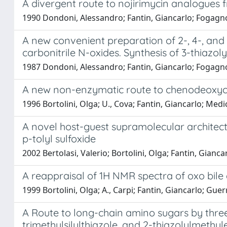
A divergent route to nojirimycin analogues 
1990 Dondoni, Alessandro; Fantin, Giancarlo; Fogagno
A new convenient preparation of 2-, 4-, and
carbonitrile N-oxides. Synthesis of 3-thiazol
1987 Dondoni, Alessandro; Fantin, Giancarlo; Fogagno
A new non-enzymatic route to chenodeoxych
1996 Bortolini, Olga; U., Cova; Fantin, Giancarlo; Medi
A novel host-guest supramolecular architectu
p-tolyl sulfoxide
2002 Bertolasi, Valerio; Bortolini, Olga; Fantin, Gian
A reappraisal of 1H NMR spectra of oxo bile 
1999 Bortolini, Olga; A., Carpi; Fantin, Giancarlo; Gue
A Route to long-chain amino sugars by three s
trimethylsilylthiazole, and 2-thiazolylmeth