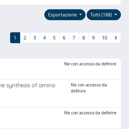
Esportazione
Tutti (188)
1
2
3
4
5
6
7
8
9
10
file con accesso da definire
he synthesis of amino
file con accesso da
definire
file con accesso da definire