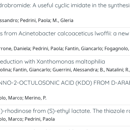
bromide: A useful cyclic imidate in the synthesi
sandro; Pedrini, Paola; M., Gleria
from Acinetobacter calcoaceticus lwoffii: a ne
rrone, Daniela; Pedrini, Paola; Fantin, Giancarlo; Fogagnolo
-reduction with Xanthomonas maltophilia
ina; Fantin, Giancarlo; Guerrini, Alessandra; B., Natalini; R., 
NNO-2-OCTULOSONIC ACID (KDO) FROM D-ARA
lo, Marco; Merino, P.
-)-rhodinose from (S)-ethyl lactate. The thiazole 
lo, Marco; Pedrini, Paola