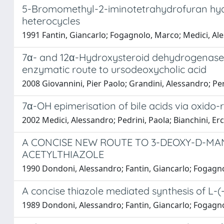
5-Bromomethyl-2-iminotetrahydrofuran hydro
heterocycles
1991 Fantin, Giancarlo; Fogagnolo, Marco; Medici, Ales
7α- and 12α-Hydroxysteroid dehydrogenases 
enzymatic route to ursodeoxycholic acid
2008 Giovannini, Pier Paolo; Grandini, Alessandro; Pe
7α-OH epimerisation of bile acids via oxido
2002 Medici, Alessandro; Pedrini, Paola; Bianchini, Ercol
A CONCISE NEW ROUTE TO 3-DEOXY-D-MA
ACETYLTHIAZOLE
1990 Dondoni, Alessandro; Fantin, Giancarlo; Fogagno
A concise thiazole mediated synthesis of L-(
1989 Dondoni, Alessandro; Fantin, Giancarlo; Fogagno