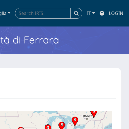
glia
IT
LOGIN
ità di Ferrara