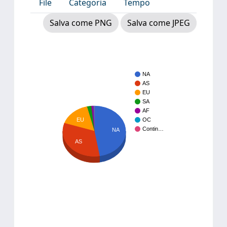
File
Categoria
Tempo
Salva come PNG
Salva come JPEG
NA
AS
EU
SA
AF
EU
OC
Contin…
NA
AS