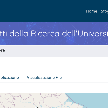
Home
Sfo
ti della Ricerca dell'Univers
ore
bblicazione
Visualizzazione File