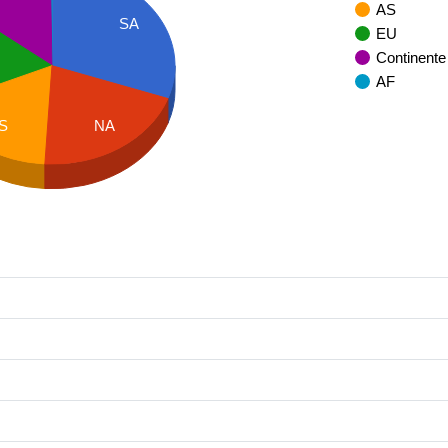
AS
SA
EU
Continente
AF
S
NA