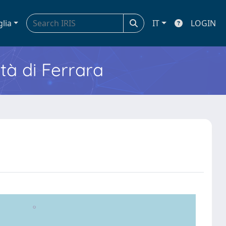
glia
IT
LOGIN
ità di Ferrara