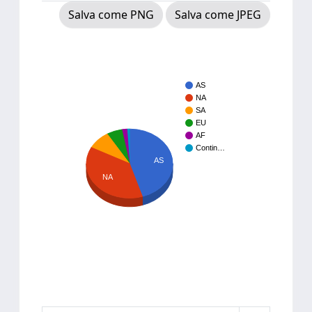
Salva come PNG
Salva come JPEG
AS
NA
SA
EU
AF
Contin…
AS
NA