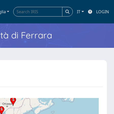
glia
IT
LOGIN
ità di Ferrara