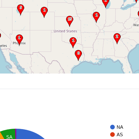
NA
AS
SA