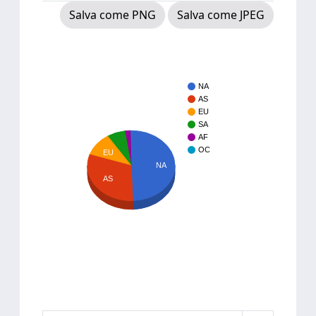
Salva come PNG
Salva come JPEG
NA
AS
EU
SA
AF
OC
EU
NA
AS