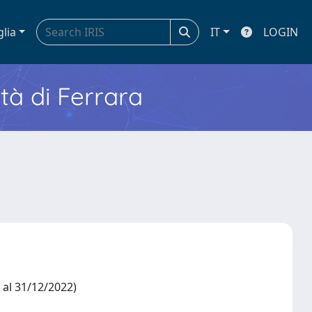
glia
IT
LOGIN
ità di Ferrara
2 al 31/12/2022)