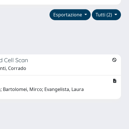
Esportazione
Tutti (2)
d Cell Scan
anti, Corrado
ia; Bartolomei, Mirco; Evangelista, Laura