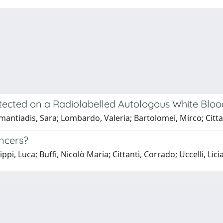
etected on a Radiolabelled Autologous White Bloo
amantiadis, Sara; Lombardo, Valeria; Bartolomei, Mirco; Citt
ancers?
ppi, Luca; Buffi, Nicolò Maria; Cittanti, Corrado; Uccelli, Lic