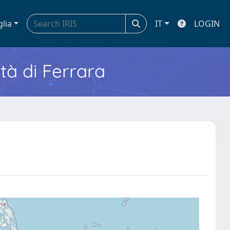
glia
IT
LOGIN
ità di Ferrara