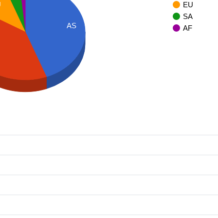
EU
U
SA
AS
AF