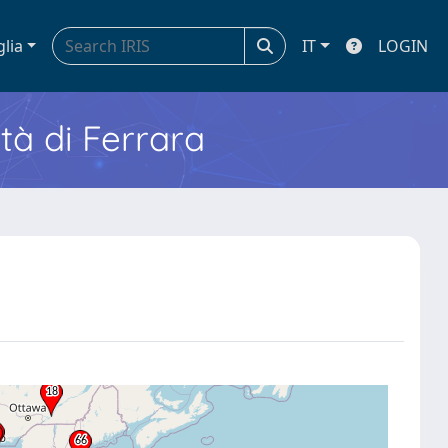
glia
IT
LOGIN
ità di Ferrara