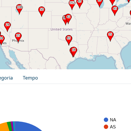
egoria
Tempo
NA
AS