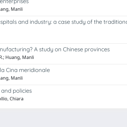
enterprises
uang, Manli
pitals and industry: a case study of the traditio
anufacturing? A study on Chinese provinces
R.; Huang, Manli
ella Cina meridionale
uang, Manli
and policies
lio, Chiara