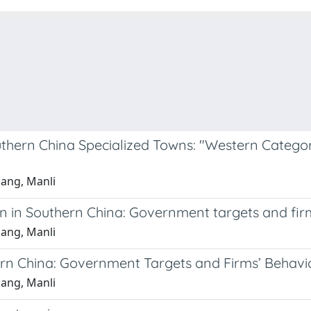
thern China Specialized Towns: "Western Categor
uang, Manli
on in Southern China: Government targets and fir
uang, Manli
hern China: Government Targets and Firms’ Behavi
uang, Manli