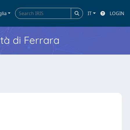
glia
IT
LOGIN
ità di Ferrara