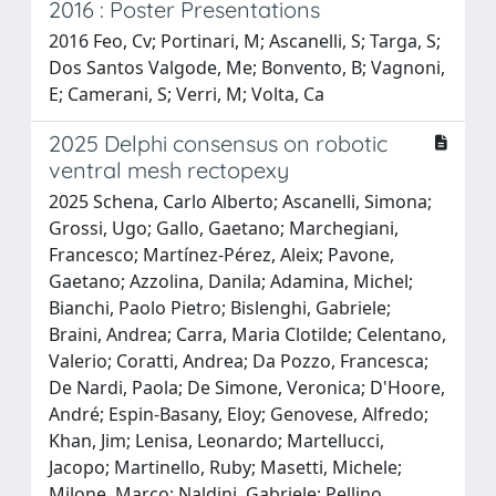
2016 : Poster Presentations
2016 Feo, Cv; Portinari, M; Ascanelli, S; Targa, S;
Dos Santos Valgode, Me; Bonvento, B; Vagnoni,
E; Camerani, S; Verri, M; Volta, Ca
2025 Delphi consensus on robotic
ventral mesh rectopexy
2025 Schena, Carlo Alberto; Ascanelli, Simona;
Grossi, Ugo; Gallo, Gaetano; Marchegiani,
Francesco; Martínez-Pérez, Aleix; Pavone,
Gaetano; Azzolina, Danila; Adamina, Michel;
Bianchi, Paolo Pietro; Bislenghi, Gabriele;
Braini, Andrea; Carra, Maria Clotilde; Celentano,
Valerio; Coratti, Andrea; Da Pozzo, Francesca;
De Nardi, Paola; De Simone, Veronica; D'Hoore,
André; Espin-Basany, Eloy; Genovese, Alfredo;
Khan, Jim; Lenisa, Leonardo; Martellucci,
Jacopo; Martinello, Ruby; Masetti, Michele;
Milone, Marco; Naldini, Gabriele; Pellino,