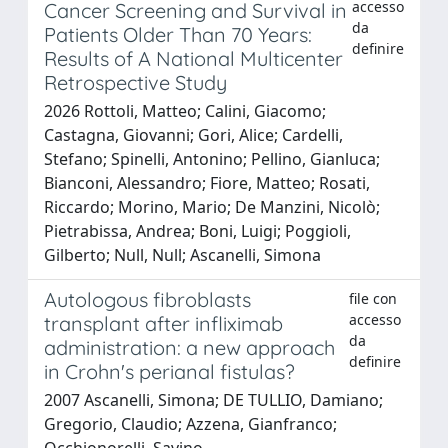
accesso
Cancer Screening and Survival in
da
Patients Older Than 70 Years:
definire
Results of A National Multicenter
Retrospective Study
2026 Rottoli, Matteo; Calini, Giacomo;
Castagna, Giovanni; Gori, Alice; Cardelli,
Stefano; Spinelli, Antonino; Pellino, Gianluca;
Bianconi, Alessandro; Fiore, Matteo; Rosati,
Riccardo; Morino, Mario; De Manzini, Nicolò;
Pietrabissa, Andrea; Boni, Luigi; Poggioli,
Gilberto; Null, Null; Ascanelli, Simona
Autologous fibroblasts
file con
accesso
transplant after infliximab
da
administration: a new approach
definire
in Crohn's perianal fistulas?
2007 Ascanelli, Simona; DE TULLIO, Damiano;
Gregorio, Claudio; Azzena, Gianfranco;
Occhionorelli, Savino