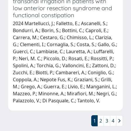
transanal irrigation in patients with
low anterior resection syndrome and
functional constipation
2024 Martellucci, J.; Falletto, E.; Ascanelli, S.;
Bondurri, A.; Borin, S.; Bottini, C.; Caproli, E.;
Carrera, M.; Cestaro, G.; Chimisso, L.; Clarizia,
G.; Clementi, I.; Cornaglia, S.; Costa, S.; Gallo, G.;
Guerci, C.; Lambiase, C.; Lauretta, A.; Luffarelli,
P.; Neri, M. C.; Piccolo, D.; Rosati, E.; Rossitti, P.;
Spolini, A.; Torchia, G.; Valloncini, E.; Zattoni, D.;
Zucchi, E.; Biotti, P.; Cambareri, A.; Coniglio, G.;
Coppola, A.; Nepote Fus, K.; Graziani, S.; Grilli,
M.; Grego, A.; Guerra, E.; Livio, E.; Manganini, L.;
Mazzeo, P.; Minonne, A.; Mirafiori, M.; Negri, G.;
Palazzolo, V.; Di Pasquale, C.; Tantolo, V.
1
2
3
4