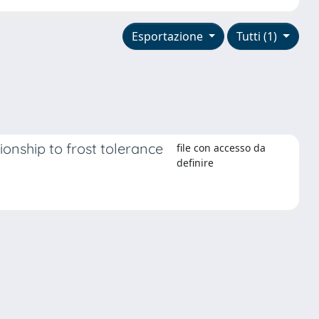
Esportazione
Tutti (1)
onship to frost tolerance
file con accesso da
definire