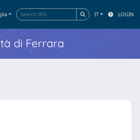
glia
IT
LOGIN
ità di Ferrara