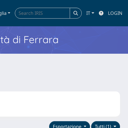
glia
IT
LOGIN
ità di Ferrara
Esportazione
Tutti (1)