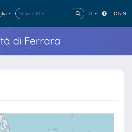
glia
IT
LOGIN
ità di Ferrara