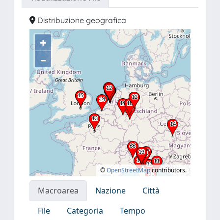
Distribuzione geografica
+
–
©
OpenStreetMap
contributors.
Macroarea
Nazione
Città
File
Categoria
Tempo