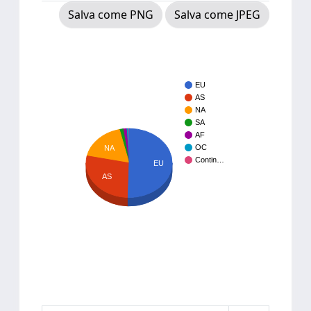
Salva come PNG
Salva come JPEG
EU
AS
NA
SA
AF
OC
NA
Contin…
EU
AS