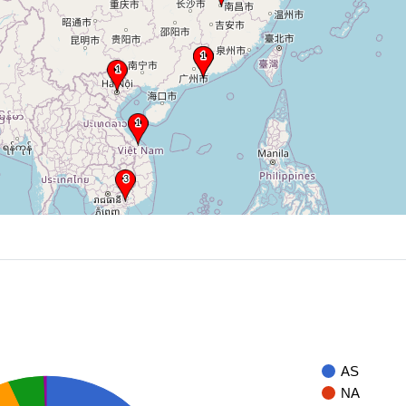
AS
NA