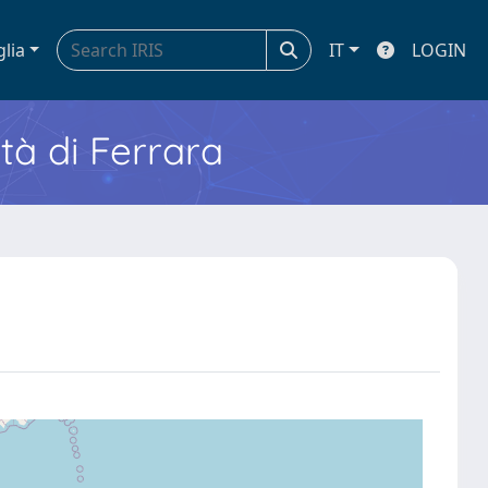
glia
IT
LOGIN
ità di Ferrara