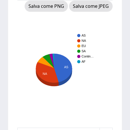
Salva come PNG
Salva come JPEG
AS
NA
EU
SA
Contin…
AF
AS
NA