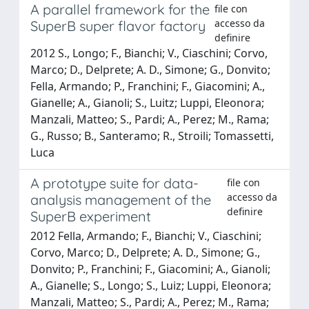
A parallel framework for the
file con
accesso da
SuperB super flavor factory
definire
2012 S., Longo; F., Bianchi; V., Ciaschini; Corvo,
Marco; D., Delprete; A. D., Simone; G., Donvito;
Fella, Armando; P., Franchini; F., Giacomini; A.,
Gianelle; A., Gianoli; S., Luitz; Luppi, Eleonora;
Manzali, Matteo; S., Pardi; A., Perez; M., Rama;
G., Russo; B., Santeramo; R., Stroili; Tomassetti,
Luca
A prototype suite for data-
file con
accesso da
analysis management of the
definire
SuperB experiment
2012 Fella, Armando; F., Bianchi; V., Ciaschini;
Corvo, Marco; D., Delprete; A. D., Simone; G.,
Donvito; P., Franchini; F., Giacomini; A., Gianoli;
A., Gianelle; S., Longo; S., Luiz; Luppi, Eleonora;
Manzali, Matteo; S., Pardi; A., Perez; M., Rama;