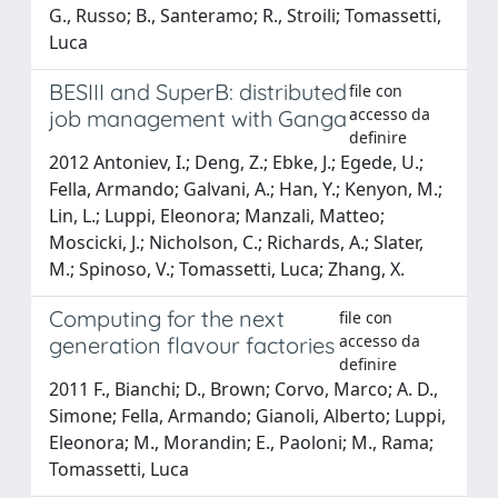
G., Russo; B., Santeramo; R., Stroili; Tomassetti,
Luca
BESIII and SuperB: distributed
file con
accesso da
job management with Ganga
definire
2012 Antoniev, I.; Deng, Z.; Ebke, J.; Egede, U.;
Fella, Armando; Galvani, A.; Han, Y.; Kenyon, M.;
Lin, L.; Luppi, Eleonora; Manzali, Matteo;
Moscicki, J.; Nicholson, C.; Richards, A.; Slater,
M.; Spinoso, V.; Tomassetti, Luca; Zhang, X.
Computing for the next
file con
accesso da
generation flavour factories
definire
2011 F., Bianchi; D., Brown; Corvo, Marco; A. D.,
Simone; Fella, Armando; Gianoli, Alberto; Luppi,
Eleonora; M., Morandin; E., Paoloni; M., Rama;
Tomassetti, Luca