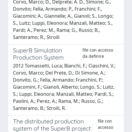
Corvo, Marco; D., Delprete; A. D., Simone; G.,
Donvito; Fella, Armando; P., Franchini; F.,
Giacomini; A., Giannelle; A., Gianoli; S., Longo;
S., Luitz; Luppi, Eleonora; Manzali, Matteo; S.,
Pardi; A., Perez; M., Rama; G., Russo; B.,
Santeramo; R., Stroili
SuperB Simulation
file con accesso
da definire
Production System
2012 Tomassetti, Luca; Bianchi, F.; Ciaschini, V.;
Corvo, Marco; Del Prete, D.; Di Simone, A.;
Donvito, G.; Fella, Armando; Franchini, P.;
Giacomini, F.; Gianoli, Alberto; Longo, S.; Luitz,
S.; Luppi, Eleonora; Manzali, Matteo; Pardi, S.;
Paolini, A.; Perez, A.; Rama, M.; Russo, G.;
Santeramo, B.; Stroili, R.
The distributed production
file con
accesso
system of the SuperB project: