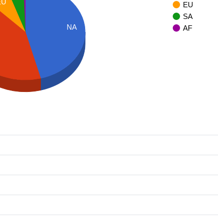
EU
EU
SA
NA
AF