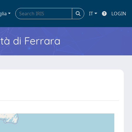
glia
IT
LOGIN
ità di Ferrara