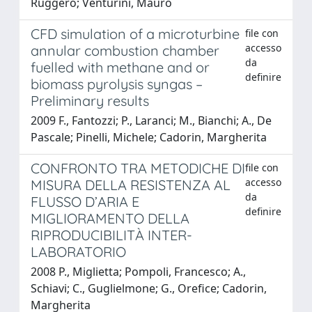
Ruggero; Venturini, Mauro
CFD simulation of a microturbine
file con
accesso
annular combustion chamber
da
fuelled with methane and or
definire
biomass pyrolysis syngas –
Preliminary results
2009 F., Fantozzi; P., Laranci; M., Bianchi; A., De
Pascale; Pinelli, Michele; Cadorin, Margherita
CONFRONTO TRA METODICHE DI
file con
accesso
MISURA DELLA RESISTENZA AL
da
FLUSSO D’ARIA E
definire
MIGLIORAMENTO DELLA
RIPRODUCIBILITÀ INTER-
LABORATORIO
2008 P., Miglietta; Pompoli, Francesco; A.,
Schiavi; C., Guglielmone; G., Orefice; Cadorin,
Margherita